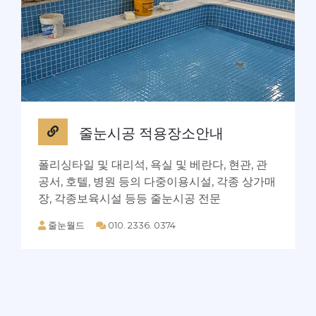
줄눈시공 적용장소안내
폴리싱타일 및 대리석, 욕실 및 베란다, 현관, 관
공서, 호텔, 병원 등의 다중이용시설, 각종 상가매
장, 각종보육시설 등등 줄눈시공 전문
줄눈월드
010. 2336. 0374