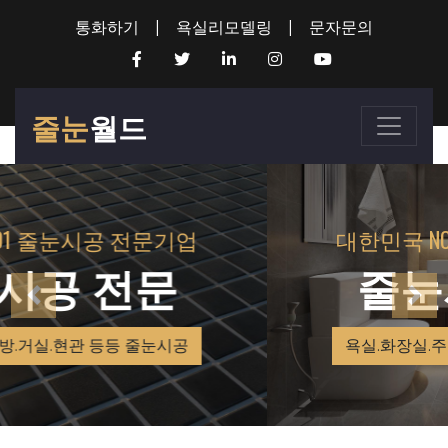
통화하기
|
욕실리모델링
|
문자문의
줄눈
월드
대한민국 NO1 줄눈시공 전문기업
줄눈시공 전문
욕실.화장실.주방.거실.현관 등등 줄눈시공