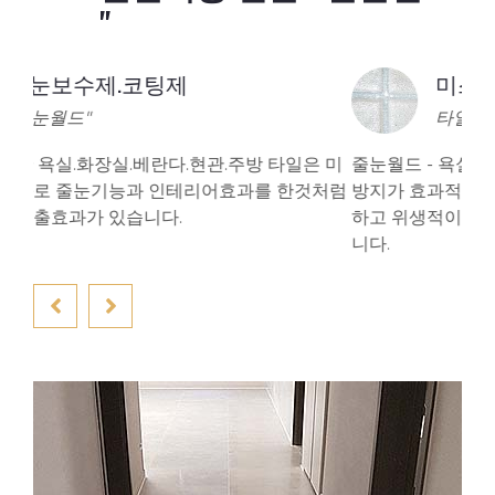
"
미스틱 실버
타일색과의 조화
 미
줄눈월드 - 욕실 바닥 사이사이의 까만 곰팡이 및 오염
줄눈
처럼
방지가 효과적이며 표면광택 유지됩니다. 청소가 용이
려한
하고 위생적이며 최고의 인테리어 효과를 가질 수 있습
새로
니다.