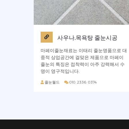
사우나.목욕탕 줄눈시공
마페이줄눈재료는 이태리 줄눈명품으로 대
중적 상업공간에 걸맞은 제품으로 마페이
줄눈의 특징은 접착력이 아주 강력해서 수
명이 영구적입니다.
줄눈월드
010. 2336. 0374