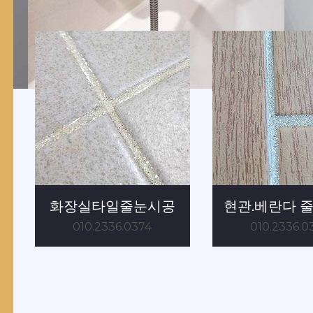
줄눈시공 - 줄눈월드
줄눈시공 - 줄눈월드
공
현관.베란다 줄눈시공
주방,거실 타
010.2336.0374
010.2336