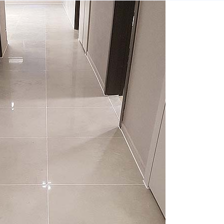
.코팅제
실.베란다.현관.주방 타일은 미려한 광택효과로 줄눈기능과 인
줄
새로운 공간연출효과가 있습니다.
지