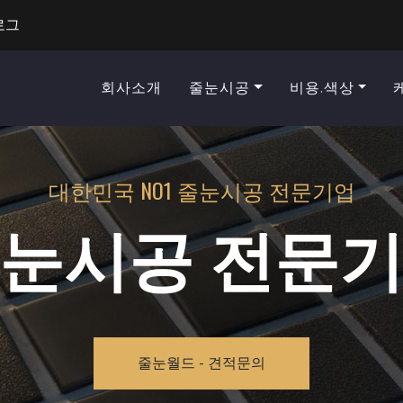
로그
회사소개
줄눈시공
비용.색상
대한민국 NO1 줄눈시공 전문기업
눈시공 전문
줄눈월드 - 견적문의