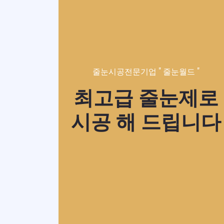
줄눈시공전문기업 " 줄눈월드 "
최고급 줄눈제로
시공 해 드립니다
줄눈시공 - 줄눈월드
줄눈시공 - 줄눈월드
욕실타일 줄눈시공
화장실타일줄눈시
010.2336.0374
010.2336.0374