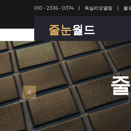
010 - 2336 - 0374
|
욕실리모델링
|
블
줄눈
월드
줄